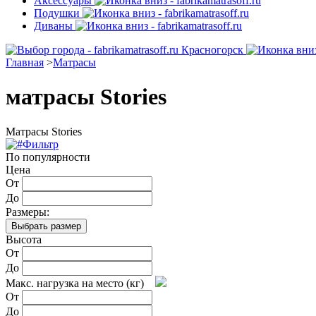
Аксессуары
Подушки
Диваны
Красногорск
Главная
>
Матрасы
матрасы Stories
Матрасы Stories
Фильтр
По популярности
Цена
От
До
Размеры:
Выбрать размер
Высота
От
До
Макс. нагрузка на место (кг)
От
До