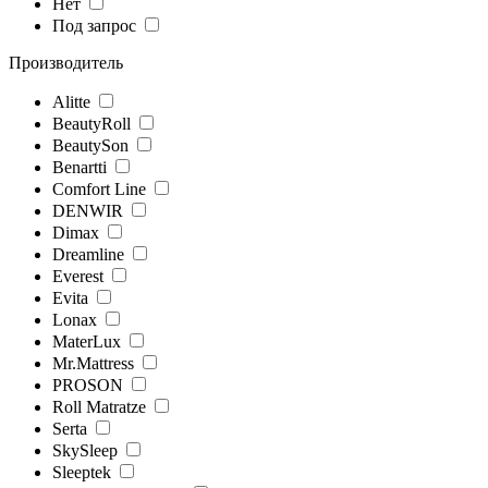
Нет
Под запрос
Производитель
Alitte
BeautyRoll
BeautySon
Benartti
Comfort Line
DENWIR
Dimax
Dreamline
Everest
Evita
Lonax
MaterLux
Mr.Mattress
PROSON
Roll Matratze
Serta
SkySleep
Sleeptek