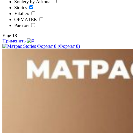
Sontery by Askona
Stories
Vitaflex
ОРМАТЕК
Райтон
Еще 18
Применить