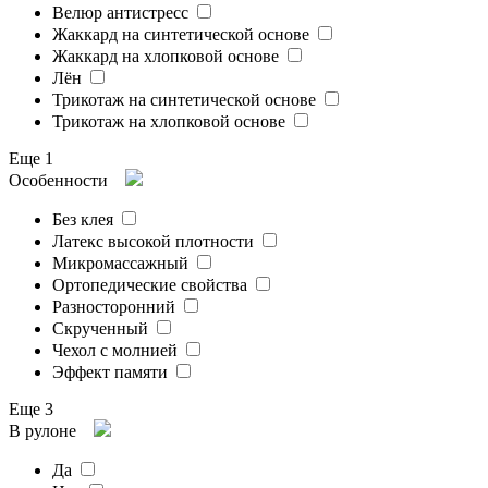
Велюр антистресс
Жаккард на синтетической основе
Жаккард на хлопковой основе
Лён
Трикотаж на синтетической основе
Трикотаж на хлопковой основе
Еще 1
Особенности
Без клея
Латекс высокой плотности
Микромассажный
Ортопедические свойства
Разносторонний
Скрученный
Чехол с молнией
Эффект памяти
Еще 3
В рулоне
Да