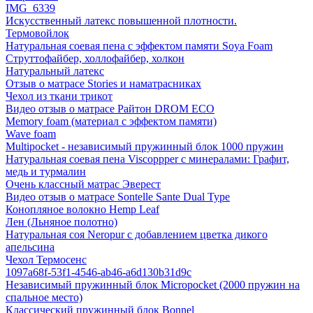
IMG_6339
Искусственный латекс повышенной плотности.
Термовойлок
Натуральная соевая пена с эффектом памяти Soya Foam
Струттофайбер, холлофайбер, холкон
Натуральный латекс
Отзыв о матрасе Stories и наматрасниках
Чехол из ткани трикот
Видео отзыв о матрасе Райтон DROM ECO
Memory foam (материал с эффектом памяти)
Wave foam
Multipocket - независимый пружинный блок 1000 пружин
Натуральная соевая пена Viscoppper с минералами: Графит,
медь и турмалин
Очень классный матрас Эверест
Видео отзыв о матрасе Sontelle Sante Dual Type
Конопляное волокно Hemp Leaf
Лен (Льняное полотно)
Натуральная соя Neropur с добавлением цветка дикого
апельсина
Чехол Термосенс
1097a68f-53f1-4546-ab46-a6d130b31d9c
Независимый пружинный блок Micropocket (2000 пружин на
спальное место)
Классический пружинный блок Bonnel