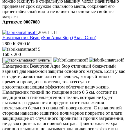
можно закинуть в стиральную машину. Чехол значительно
продлевает срок службы спального места, сохраняет его
презентабельный вид и не влияет на основные свойства
матраса.
Артикул: 0007080
20%
11.11
Наматрасник BeautySon Aqua Stop (Аква Стоп)
2800
₽
3500
₽
5
160 x 200
Купить
Наматрасник Beautyson Aqua Stop отличный бюджетный
вариант для надежной защиты основного матраса. Если у вас
есть дети, животные или есть человек, который много
времени проводит в постели, то аксессуар с
водоотталкивающим эффектом облегчит вашу жизнь.
Наматрасник тонкий по толщине всего 0.5 см, состоит из
медицинской гипоаллергенной ткани, которая не будет
вызывать раздражения и предотвратит скольжения
постельного белья по спальной поверхности. С изнаночной
стороны нанесено защитное полимерное покрытие от влаги,
защищающее от случайного пролития и прочих загрязнений,
не давая протечь на основной матрас. Трикотажная махра
отлично «дышит», не вызывает «парникового эффекта» и