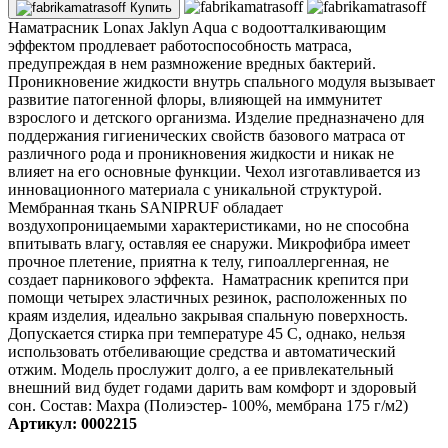
Купить
Наматрасник Lonax Jaklyn Aqua с водоотталкивающим
эффектом продлевает работоспособность матраса,
предупреждая в нем размножение вредных бактерий.
Проникновение жидкости внутрь спального модуля вызывает
развитие патогенной флоры, влияющей на иммунитет
взрослого и детского организма. Изделие предназначено для
поддержания гигиенических свойств базового матраса от
различного рода и проникновения жидкости и никак не
влияет на его основные функции. Чехол изготавливается из
инновационного материала с уникальной структурой.
Мембранная ткань SANIPRUF обладает
воздухопроницаемыми характеристиками, но не способна
впитывать влагу, оставляя ее снаружи. Микрофибра имеет
прочное плетение, приятна к телу, гипоаллергенная, не
создает парникового эффекта. Наматрасник крепится при
помощи четырех эластичных резинок, расположенных по
краям изделия, идеально закрывая спальную поверхность.
Допускается стирка при температуре 45 С, однако, нельзя
использовать отбеливающие средства и автоматический
отжим. Модель прослужит долго, а ее привлекательный
внешний вид будет годами дарить вам комфорт и здоровый
сон. Состав: Махра (Полиэстер- 100%, мембрана 175 г/м2)
Артикул: 0002215