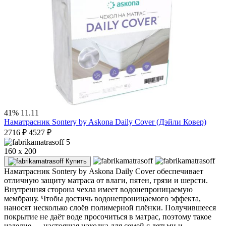
41%
11.11
Наматрасник Sontery by Askona Daily Cover (Дэйли Ковер)
2716
₽
4527
₽
5
160 x 200
Купить
Наматрасник Sontery by Askona Daily Cover обеспечивает
отличную защиту матраса от влаги, пятен, грязи и шерсти.
Внутренняя сторона чехла имеет водонепроницаемую
мембрану. Чтобы достичь водонепроницаемого эффекта,
наносят несколько слоёв полимерной плёнки. Получившееся
покрытие не даёт воде просочиться в матрас, поэтому такое
изделие — настоящая находка для семей с детьми и