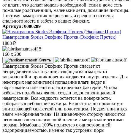
от влаги, что делает модель необходимой, если в доме есть
пожилые родственники, маленькие дети, домашние питомцы.
Поэтому наматрасник не роскошь, а средство гигиены
спального места и забота о ваших близких.
Артикул: 0000289
Наматрасник Stories Экофикс Протек (Экофикс Протек)
1883
₽
5
160 x 200
Купить
Наматрасник Stories Экофикс Протек спасает от
непредвиденных ситуаций, защищая ваш матрас от
загрязнений и проникновения жидкости внутрь изделия. Для
некоторых наполнителей попадание влаги ведет к
образованию плесени и очага вредных бактерий. Чтобы
избежать подобных ляпов, создан водонепроницаемый
наматрасник. Вся жидкость остается на поверхности,
собираясь в небольшие лужица. Ее достаточно промокнуть
впитывающей салфеткой или полотенцем. Не дает впитаться
влаге мембранная ткань. На изнаночную сторону наносится
несколько слоев полимерной пленки с микроскопическими
порами. Мембрана 100% полиэстер с односторонней
водопроницаемостью, именно так устроены поры