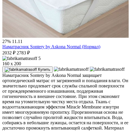
27%
11.11
Наматрасник Sontery by Askona Normal (Нормал)
2032
₽
2783
₽
5
160 x 200
Купить
Наматрасник Sontery by Askona Normal защищает
ортопедический матрас от загрязнений и попадания влаги. Он
значительно продлевает срок службы спальной поверхности
от преждевременного изнашивания, поддерживая
гигиеничность и внешнее состояние. При этом сэкономит
время на утомительную чистку места отдыха. Ткань с
водоотталкивающим эффектом Miracle Membrane изнутри
имеет многоуровневую пропитку. Прорезиненная основа не
позволяет случайно пролитой жидкости впитываться. Вода,
собираясь в небольшие лужицы, остается на поверхности, и ее
достаточно промокнуть впитывающей салфеткой. Материал