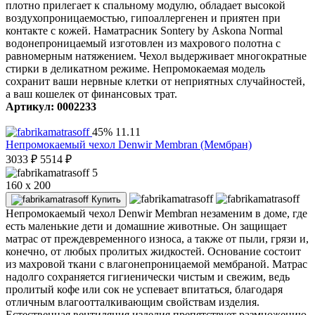
плотно прилегает к спальному модулю, обладает высокой
воздухопроницаемостью, гипоаллергенен и приятен при
контакте с кожей. Наматрасник Sontery by Askona Normal
водонепроницаемый изготовлен из махрового полотна с
равномерным натяжением. Чехол выдерживает многократные
стирки в деликатном режиме. Непромокаемая модель
сохранит ваши нервные клетки от неприятных случайностей,
а ваш кошелек от финансовых трат.
Артикул: 0002233
45%
11.11
Непромокаемый чехол Denwir Membran (Мембран)
3033
₽
5514
₽
5
160 x 200
Купить
Непромокаемый чехол Denwir Membran незаменим в доме, где
есть маленькие дети и домашние животные. Он защищает
матрас от преждевременного износа, а также от пыли, грязи и,
конечно, от любых пролитых жидкостей. Основание состоит
из махровой ткани с влагонепроницаемой мембраной. Матрас
надолго сохраняется гигиенически чистым и свежим, ведь
пролитый кофе или сок не успевает впитаться, благодаря
отличным влагоотталкивающим свойствам изделия.
Естественная вентиляция изделия препятствует размножению