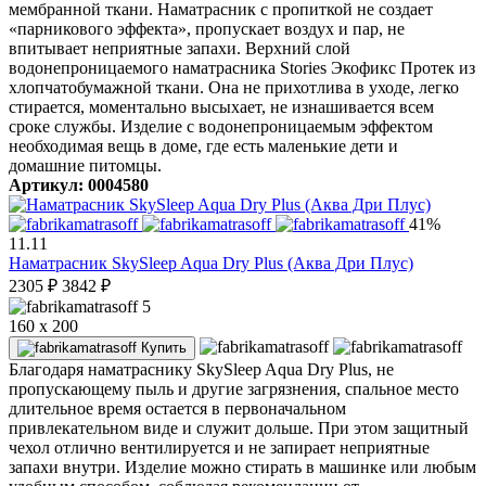
мембранной ткани. Наматрасник с пропиткой не создает
«парникового эффекта», пропускает воздух и пар, не
впитывает неприятные запахи. Верхний слой
водонепроницаемого наматрасника Stories Экофикс Протек из
хлопчатобумажной ткани. Она не прихотлива в уходе, легко
стирается, моментально высыхает, не изнашивается всем
сроке службы. Изделие с водонепроницаемым эффектом
необходимая вещь в доме, где есть маленькие дети и
домашние питомцы.
Артикул: 0004580
41%
11.11
Наматрасник SkySleep Aqua Dry Plus (Аква Дри Плус)
2305
₽
3842
₽
5
160 x 200
Купить
Благодаря наматраснику SkySleep Aqua Dry Plus, не
пропускающему пыль и другие загрязнения, спальное место
длительное время остается в первоначальном
привлекательном виде и служит дольше. При этом защитный
чехол отлично вентилируется и не запирает неприятные
запахи внутри. Изделие можно стирать в машинке или любым