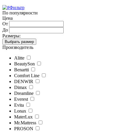
Фильтр
По популярности
Цена
От
До
Размеры:
Выбрать размер
Производитель
Alitte
BeautySon
Benartti
Comfort Line
DENWIR
Dimax
Dreamline
Everest
Evita
Lonax
MaterLux
Mr.Mattress
PROSON