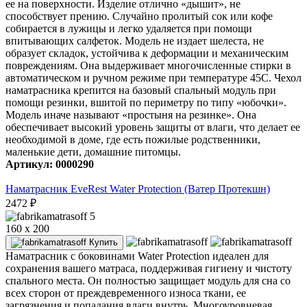
ее на поверхности. Изделие отлично «дышит», не
способствует прению. Случайно пролитый сок или кофе
собирается в лужицы и легко удаляется при помощи
впитывающих салфеток. Модель не издает шелеста, не
образует складок, устойчива к деформации и механическим
повреждениям. Она выдерживает многочисленные стирки в
автоматическом и ручном режиме при температуре 45С. Чехол
наматрасника крепится на базовый спальный модуль при
помощи резинки, вшитой по периметру по типу «юбочки».
Модель иначе называют «простыня на резинке». Она
обеспечивает высокий уровень защиты от влаги, что делает ее
необходимой в доме, где есть пожилые родственники,
маленькие дети, домашние питомцы.
Артикул: 0000290
Наматрасник EveRest Water Protection (Ватер Протекшн)
2472
₽
5
160 x 200
Купить
Наматрасник с боковинами Water Protection идеален для
сохранения вашего матраса, поддерживая гигиену и чистоту
спального места. Он полностью защищает модуль для сна со
всех сторон от преждевременного износа ткани, ее
загрязнения и попадания влаги внутрь. Многоуровневая