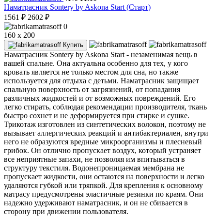
Наматрасник Sontery by Askona Start (Старт)
1561
₽
2602
₽
0
160 x 200
Купить
Наматрасник Sontery by Askona Start - незаменимая вещь в
вашей спальне. Она актуальна особенно для тех, у кого
кровать является не только местом для сна, но также
используется для отдыха с детьми. Наматрасник защищает
спальную поверхность от загрязнений, от попадания
различных жидкостей и от возможных повреждений. Его
легко стирать, соблюдая рекомендации производителя, ткань
быстро сохнет и не деформируется при стирке и сушке.
Трикотаж изготовлен из синтетических волокон, поэтому не
вызывает аллергических реакций и антибактериален, внутри
него не образуются вредные микроорганизмы и плесневый
грибок. Он отлично пропускает воздух, который устраняет
все неприятные запахи, не позволяя им впитываться в
структуру текстиля. Водонепроницаемая мембрана не
пропускает жидкости, они остаются на поверхности и легко
удаляются губкой или тряпкой. Для крепления к основному
матрасу предусмотрены эластичные резинки по краям. Они
надежно удерживают наматрасник, и он не сбивается в
сторону при движении пользователя.