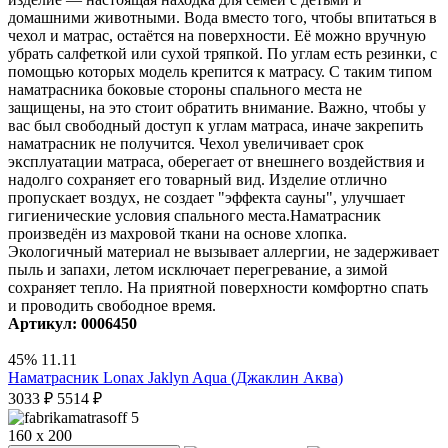
домашними животными. Вода вместо того, чтобы впитаться в
чехол и матрас, остаётся на поверхности. Её можно вручную
убрать салфеткой или сухой тряпкой. По углам есть резинки, с
помощью которых модель крепится к матрасу. С таким типом
наматрасника боковые стороны спального места не
защищены, на это стоит обратить внимание. Важно, чтобы у
вас был свободный доступ к углам матраса, иначе закрепить
наматрасник не получится. Чехол увеличивает срок
эксплуатации матраса, оберегает от внешнего воздействия и
надолго сохраняет его товарный вид. Изделие отлично
пропускает воздух, не создает "эффекта сауны", улучшает
гигиенические условия спального места.Наматрасник
произведён из махровой ткани на основе хлопка.
Экологичный материал не вызывает аллергии, не задерживает
пыль и запахи, летом исключает перегревание, а зимой
сохраняет тепло. На приятной поверхности комфортно спать
и проводить свободное время.
Артикул: 0006450
45%
11.11
Наматрасник Lonax Jaklyn Aqua (Джаклин Аква)
3033
₽
5514
₽
5
160 x 200