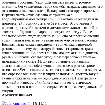
обычные простыни. Чехол для матраса имеет огромное
значение. Он увеличивает срок службы матраса, защищает его
от клопов и пылевых клещей, надёжно фиксирует простынь.
Верхняя часть чехла сделана из трикотажа с
водонепроницаемой мембраной. Она отталкивает воду и не
позволяет ей проникнуть вглубь матраса. Это отличный
вариант для семей с детьми и домашними животными! При
этом ткань "дышит" и хорошо пропускает воздух. Ваше
спальное место будет надёжно защищено от проникновения
грязи, пыли и влаги, вы не испытаете жар от наматрасника.
Боковая часть чехла выполнена из трикотажа с прочной
резинкой по всему периметру: боковые стороны матраса
также защищены. Во время сна вы можете активно двигать
руками и ногами, сколько угодно раз переворачиваться —
наматрасник не слезет! Вшитая по периметру изделия
эластичная резинка обеспечивает плотное и равномерное
натяжение.Чехол сшили из мягкого трикотажа таким образом,
что образовалось нежное и упругое полотно. Трогать такую
ткань и лежать на ней — одно удовольствие. Наматрасник
прочный и износостойкий, не накапливает статическое
электричество и отлично отстирывается в режиме деликатной
стирки.
Артикул: 0006449
41%
11.11