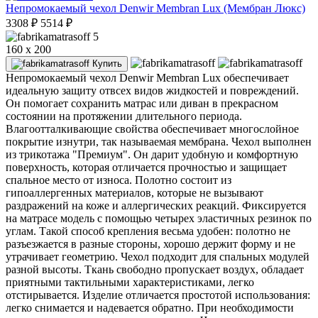
Непромокаемый чехол Denwir Membran Lux (Мембран Люкс)
3308
₽
5514
₽
5
160 x 200
Купить
Непромокаемый чехол Denwir Membran Lux обеспечивает
идеальную защиту отвсех видов жидкостей и повреждений.
Он помогает сохранить матрас или диван в прекрасном
состоянии на протяжении длительного периода.
Влагоотталкивающие свойства обеспечивает многослойное
покрытие изнутри, так называемая мембрана. Чехол выполнен
из трикотажа "Премиум". Он дарит удобную и комфортную
поверхность, которая отличается прочностью и защищает
спальное место от износа. Полотно состоит из
гипоаллергенных материалов, которые не вызывают
раздражений на коже и аллергических реакций. Фиксируется
на матрасе модель с помощью четырех эластичных резинок по
углам. Такой способ крепления весьма удобен: полотно не
разъезжается в разные стороны, хорошо держит форму и не
утрачивает геометрию. Чехол подходит для спальных модулей
разной высоты. Ткань свободно пропускает воздух, обладает
приятными тактильными характеристиками, легко
отстирывается. Изделие отличается простотой использования:
легко снимается и надевается обратно. При необходимости