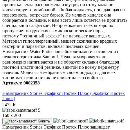
пропитка чехла расположена изнутри, поэтому кожа не
контактирует с мембраной. Любая жидкость, попадающая на
поверхность, встречает барьер. Из мелких капелек она
собирается в большие, и вам всего лишь остается ее пропитать
специальной салфеткой. Непромокаемый чехол хорошо
пропускает воздух сквозь микроскопические поры,
поэтому "тепличный эффект" не нарушает ваш отдых.
Материал гипоаллергенный, мешает скоплению вредных
бактерий и паразитов, включая пылевых клещей.
Наматрасник Water Protection с боковинами изготовлен из
нежного трикотажа Sanipruf. Нежная махровая ткань
равномерно натягивается и не образует складки благодаря
плотной эластичной резинке, вшитой по всему периметру
изделия. Модель с мембранным слоем подходит для всех
типов матрасов и никак не влияет на его свойства.
Артикул: 0002358
Наматрасник Stories Экофикс Протек Плюс (Экофикс Протек
Плюс)
2472
₽
5
160 x 200
Купить
Наматрасник Stories Экофикс Протек Плюс защищает