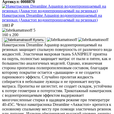
Артикул: 0008870
Наматрасник Dreamline Aquastop водонепроницаемый на
резинках (Аквастоп водонепроницаемый на резинках)
1883
₽
5
160 x 200
Купить
Наматрасник Dreamline Aquastop водонепроницаемый на
резинках защищает спальную поверхность от различного вида
жидкостей. Эластичная махровая ткань SANIPRUF приятна
на ощупь, полностью защищает матрас от пыли и пятен, как и
большинство аналогичных моделей. Однако, изнаночная
сторона пропитана полипропиленовым составом, благодаря
которому покрытие остается «дышащим» и не создается
парникового эффекта. Случайно пролитая жидкость
собирается в небольшие лужицы и не проникает внутрь
матраса. Пропитка не шелестит, не создает складок, устойчива
к потере геометрии и потертостям. Трикотажный наматрасник
с водонепроницаемым эффектом выдерживает
многочисленные стирки в щадящем режиме при температуре
40-45С. Чехол наматрасника Dreamline «Аквастоп» крепится к
основному спальному месту при помощи эластичных резинок
или липучек. Изделие обеспечивает высокий уровень защиты