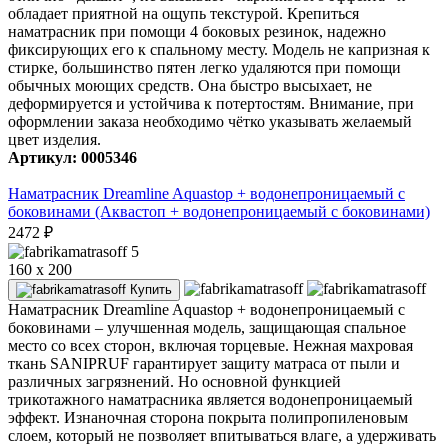
обладает приятной на ощупь текстурой. Крепиться
наматрасник при помощи 4 боковых резинок, надежно
фиксирующих его к спальному месту. Модель не капризная к
стирке, большинство пятен легко удаляются при помощи
обычных моющих средств. Она быстро высыхает, не
деформируется и устойчива к потертостям. Внимание, при
оформлении заказа необходимо чётко указывать желаемый
цвет изделия.
Артикул: 0005346
Наматрасник Dreamline Aquastop + водонепроницаемый с
боковинами (Аквастоп + водонепроницаемый с боковинами)
2472
₽
5
160 x 200
Купить
Наматрасник Dreamline Aquastop + водонепроницаемый с
боковинами – улучшенная модель, защищающая спальное
место со всех сторон, включая торцевые. Нежная махровая
ткань SANIPRUF гарантирует защиту матраса от пыли и
различных загрязнений. Но основной функцией
трикотажного наматрасника является водонепроницаемый
эффект. Изнаночная сторона покрыта полипропиленовым
слоем, который не позволяет впитываться влаге, а удерживать