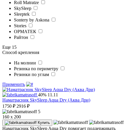
Roll Matratze
SkySleep
Sleeptek
Sontery by Askona
Stories
ОРМАТЕК
Райтон
Еще 15
Способ крепления
На молнии
Резинка по периметру
Резинки по углам
Применить
40%
11.11
Наматрасник SkySleep Aqua Dry (Аква Дри)
1750
₽
2916
₽
5
160 x 200
Купить
Наматрасник SkySleep Aqua Dry помогает поддерживать