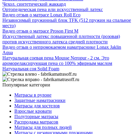
Чехол. синтетический жаккард
Ортопедическая пена или искусственный латекс
Видео отзыв о матрасе Lonax Roll Eco
Независимый пружинный блок TFK (512 пружин на спальное
место)
Видео отзыв о матрасе Proson First M
Искусственный латекс повышенной плотности (розовая)
против искусственного латекса средней плотности
Видео отзыв о непромокаемом наматраснике Lonax Jaklin
Aqua
Натуральная соевая пена Mousse Neropur - 2 см. Это
ароморелаксирующая пена со 100% эфирным маслом
Натуральная соя Solid Foam
Популярные категории
Матрасы в рулоне
Защитные наматрасники
Матрасы для хостелов
Взрослые кровати
Полуторные матрасы
Распродажа матрасов
Матрасы для полных людей
Матрасы с независимыми пружинами