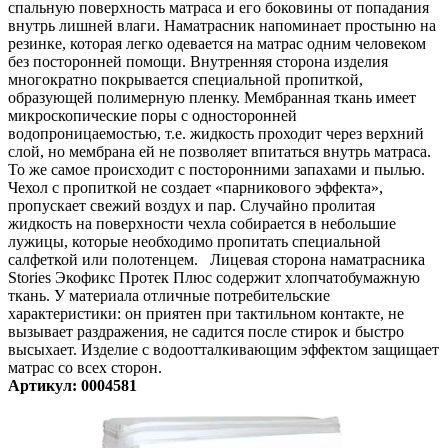
спальную поверхность матраса и его боковины от попадания
внутрь лишней влаги. Наматрасник напоминает простыню на
резинке, которая легко одевается на матрас одним человеком
без посторонней помощи. Внутренняя сторона изделия
многократно покрывается специальной пропиткой,
образующей полимерную пленку. Мембранная ткань имеет
микроскопические поры с односторонней
водопроницаемостью, т.е. жидкость проходит через верхний
слой, но мембрана ей не позволяет впитаться внутрь матраса.
То же самое происходит с посторонними запахами и пылью.
Чехол с пропиткой не создает «парникового эффекта»,
пропускает свежий воздух и пар. Случайно пролитая
жидкость на поверхности чехла собирается в небольшие
лужицы, которые необходимо пропитать специальной
салфеткой или полотенцем. Лицевая сторона наматрасника
Stories Экофикс Протек Плюс содержит хлопчатобумажную
ткань. У материала отличные потребительские
характеристики: он приятен при тактильном контакте, не
вызывает раздражения, не садится после стирок и быстро
высыхает. Изделие с водоотталкивающим эффектом защищает
матрас со всех сторон.
Артикул: 0004581