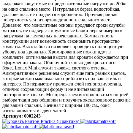
выдержать ощутимые и продолжительные нагрузки до 200кг
на одно спальное место. Натуральная береза водостойкая,
долговечная, не поддается короблению. Прочная ровная
поверхность усилит ортопедичность спального места.
Доказано, что монолитные основы продляют сроки службы
матрасов, не подвергая пружинные блоки неравномерным
нагрузкам на ламельных перекладинах. Компактность
конструкции дает возможность сэкономить пространство
комнаты. Высота бокса позволяет проводить полноценную
уборку под кроватью. Хромированные ножки идут в
комплекте, оптимальная высота для кровати обсуждается при
оформлении заказа. Обивочной тканью для кроватного
бокса Lonax Mini служит экокожа светлого оттенка.
Альтернативным решением служит еще пять разных цветов,
которые можно максимально приблизить под ваш стиль и
интерьер. По периметру проложен слой пенополиуретана,
отлично сохраняющий форму и не впитывающий
посторонние запахи. Мы предлагаем воспользоваться опцией
выбора ткани для обшивки и получить эксклюзивное решение
для вашей спальни. Начиная с ширины 180 см., бокс
изготавливается из двух частей.
Артикул: 0002243