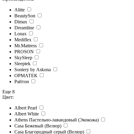
Alitte
BeautySon
Dimax
Dreamline
Lonax
Mediflex
Mr.Mattress
PROSON
SkySleep
Sleeptek
Sontery by Askona
ОРМАТЕК
Райтон
Еще 8
Цвет:
Albert Pearl
Albert White
Athens Пастельно-лавандовый (Экокожа)
Casa Бежевый (Велюр)
Casa Благородный серый (Велюр)