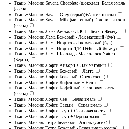
Ткань+Массив: Savana Chocolate (шоколад)+Белая эмаль
(сосна
Ткань+Массив: Savana Grey (серый)+Антик (сосна)
Ткань+Массив: Savana Milk (молочный)+Слоновая кость
(сосна)
Ткань+Массив: Лама Авокадо ЛДСП+Белый Жемчуг
Ткань+Массив: Лама Бежевый - Лак матовый (бук)
Ткань+Массив: Лама Индиго - Лак матовый (бук)
Ткань+Массив: Лама Индиго ЛДСП+Белый Жемчуг
Ткань+Массив: Лама Шоколад - Масло-воск Natura
(Береза)
Ткань+Массив: Лофти Айвори + Лак матовый
Ткань+Массив: Лофти Бежевый + Латте
Ткань+Массив: Лофти Бежевый+Орех (сосна)
Ткань+Массив: Лофти Кофейный + Венге
Ткань+Массив: Лофти Кофейный+Слоновая кость
(сосна)
Ткань+Массив: Лофти Лён + Белая эмаль
Ткань+Массив: Лофти Серый + Серая эмаль
Ткань+Массив: Лофти Тауп + Слоновая кость
Ткань+Массив: Лофти Тауп + Черная эмаль
Ткань+Массив: Тетра Бежевый - Антик (сосна)
Ткань+Массив: Тетра Бежевый - Белая эмаль (сосна)