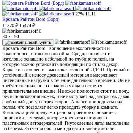
27%
11.11
Кровать Райтон Bord (Борд)
11370
₽
15474
₽
0
80 x 190
Купить
Кровать Райтон Bord - воплощение экологичности и
лаконичного, стильного дизайна. Среднее по высоте
изголовье оснащено небольшой по глубине полкой, на
которую можно установить подходящий по стилю декор.
Каркас изготовлен из высококачественной ЛДСП. Прочный и
устойчивый к износу древесный материал выдерживает
интенсивные нагрузки в течение длительного времени. Он не
требует специального сложного ухода и остается
привлекательным внешне. Изножье полностью стоит на полу,
без использования ножек, и не выступает над матрасом, давая
свободный доступ с трех сторон. А царги приподняты над
полом, что позволяет легко проводить уборку в комнате.
Комплектацией предусмотрено встроенное основание с
широкими ламелями, которые крепятся с помощью
пластиковых латодержателей. Гнутоклееные латы выполнены
из березы. За счет особого метода изготовления детали